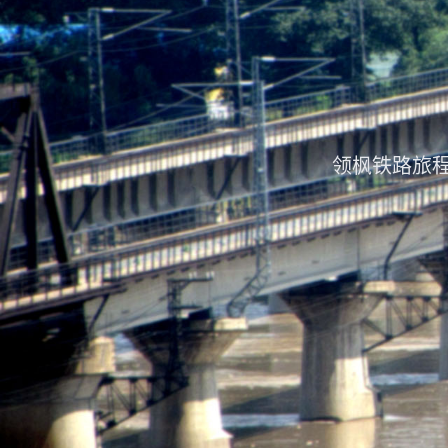
领枫铁路旅